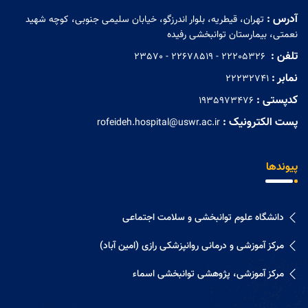
آدرس :
تهران، قیطریه، بلوار اندرزگو، خیابان سلیمی جنوبی، کوچه شهید
نعمتی، بیمارستان توانبخشی رفیده
تلفن :
‏ 22205326 - 22678519 - 23570
نمابر :
22232741
کدپستی :
1935973476
پست الکترونیک :
rofeideh.hospital@uswr.ac.ir
پیوندها
دانشگاه علوم توانبخشی و سلامت اجتماعی
مرکز آموزشی و درمانی روانپزشکی رازی (امین آباد)
مرکز آموزشی، پژوهشی توانبخشی اسماء