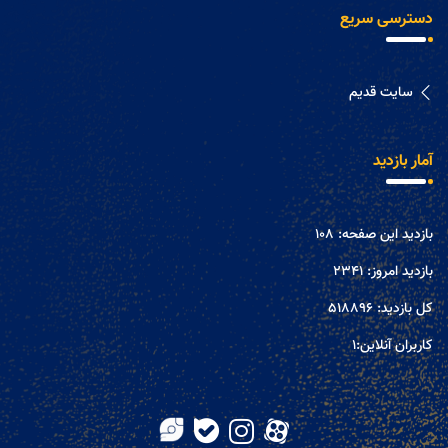
دسترسی سریع
سایت قدیم
آمار بازدید
بازدید این صفحه:
108
بازدید امروز:
2341
کل بازدید:
518896
کاربران آنلاین:
1