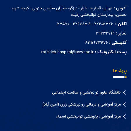
آدرس :
تهران، قیطریه، بلوار اندرزگو، خیابان سلیمی جنوبی، کوچه شهید
نعمتی، بیمارستان توانبخشی رفیده
تلفن :
‏ 22205326 - 22678519 - 23570
نمابر :
22232741
کدپستی :
1935973476
پست الکترونیک :
rofeideh.hospital@uswr.ac.ir
پیوندها
دانشگاه علوم توانبخشی و سلامت اجتماعی
مرکز آموزشی و درمانی روانپزشکی رازی (امین آباد)
مرکز آموزشی، پژوهشی توانبخشی اسماء