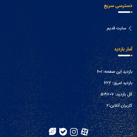
دسترسی سریع
سایت قدیم
آمار بازدید
بازدید این صفحه:
601
بازدید امروز:
622
کل بازدید:
519707
کاربران آنلاین:
2