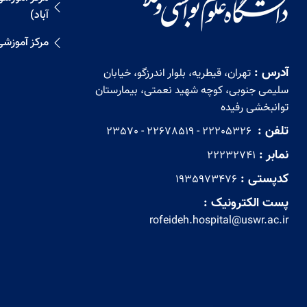
آباد)
مرکز آموزش
آدرس :
تهران، قیطریه، بلوار اندرزگو، خیابان
سلیمی جنوبی، کوچه شهید نعمتی، بیمارستان
توانبخشی رفیده
تلفن :
‏ 22205326 - 22678519 - 23570
نمابر :
22232741
کدپستی :
1935973476
پست الکترونیک :
rofeideh.hospital@uswr.ac.ir