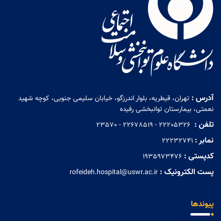
آدرس :
تهران، قیطریه، بلوار اندرزگو، خیابان سلیمی جنوبی، کوچه شهید
نعمتی، بیمارستان توانبخشی رفیده
تلفن :
‏ 22205326 - 22678519 - 23570
نمابر :
22232741
کدپستی :
1935973476
پست الکترونیک :
rofeideh.hospital@uswr.ac.ir
پیوندها