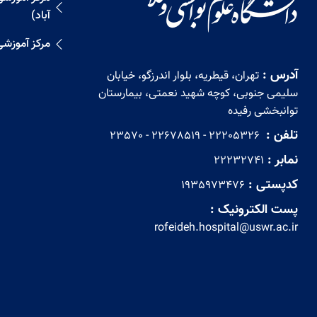
آباد)
مرکز آموزش
آدرس :
تهران، قیطریه، بلوار اندرزگو، خیابان
سلیمی جنوبی، کوچه شهید نعمتی، بیمارستان
توانبخشی رفیده
تلفن :
‏ 22205326 - 22678519 - 23570
نمابر :
22232741
کدپستی :
1935973476
پست الکترونیک :
rofeideh.hospital@uswr.ac.ir