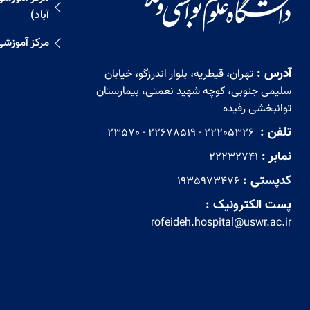
آباد)
مرکز آموزش
آدرس :
تهران، قیطریه، بلوار اندرزگو، خیابان
سلیمی جنوبی، کوچه شهید نعمتی، بیمارستان
توانبخشی رفیده
تلفن :
‏ 22205326 - 22678519 - 23570
نمابر :
22232741
کدپستی :
1935973476
پست الکترونیک :
rofeideh.hospital@uswr.ac.ir