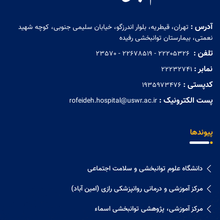
آدرس :
تهران، قیطریه، بلوار اندرزگو، خیابان سلیمی جنوبی، کوچه شهید
نعمتی، بیمارستان توانبخشی رفیده
تلفن :
‏ 22205326 - 22678519 - 23570
نمابر :
22232741
کدپستی :
1935973476
پست الکترونیک :
rofeideh.hospital@uswr.ac.ir
پیوندها
دانشگاه علوم توانبخشی و سلامت اجتماعی
مرکز آموزشی و درمانی روانپزشکی رازی (امین آباد)
مرکز آموزشی، پژوهشی توانبخشی اسماء