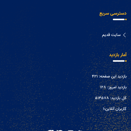
دسترسی سریع
سایت قدیم
آمار بازدید
بازدید این صفحه:
421
بازدید امروز:
128
کل بازدید:
514578
کاربران آنلاین:
1