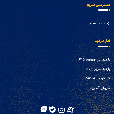
دسترسی سریع
سایت قدیم
آمار بازدید
بازدید این صفحه:
635
بازدید امروز:
1676
کل بازدید:
514001
کاربران آنلاین:
1