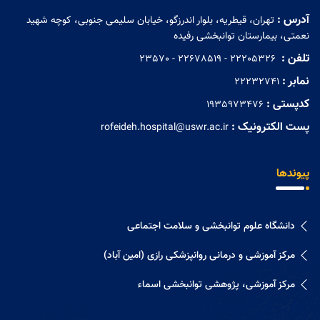
آدرس :
تهران، قیطریه، بلوار اندرزگو، خیابان سلیمی جنوبی، کوچه شهید
نعمتی، بیمارستان توانبخشی رفیده
تلفن :
‏ 22205326 - 22678519 - 23570
نمابر :
22232741
کدپستی :
1935973476
پست الکترونیک :
rofeideh.hospital@uswr.ac.ir
پیوندها
دانشگاه علوم توانبخشی و سلامت اجتماعی
مرکز آموزشی و درمانی روانپزشکی رازی (امین آباد)
مرکز آموزشی، پژوهشی توانبخشی اسماء