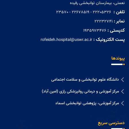
نعمتی، بیمارستان توانبخشی رفیده
تلفن :
‏ 22205326 - 22678519 - 23570
نمابر :
22232741
کدپستی :
1935973476
پست الکترونیک :
rofeideh.hospital@uswr.ac.ir
پیوندها
دانشگاه علوم توانبخشی و سلامت اجتماعی
مرکز آموزشی و درمانی روانپزشکی رازی (امین آباد)
مرکز آموزشی، پژوهشی توانبخشی اسماء
دسترسی سریع