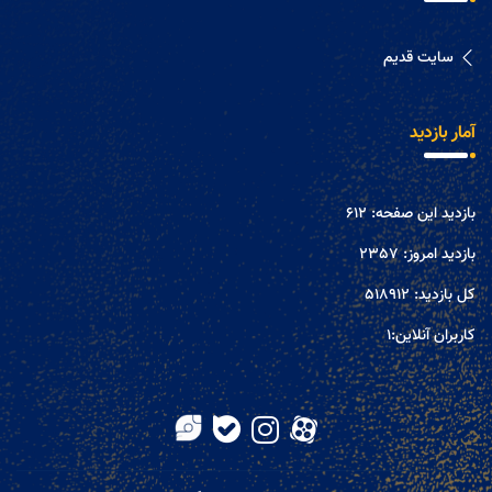
سایت قدیم
آمار بازدید
بازدید این صفحه:
612
بازدید امروز:
2357
کل بازدید:
518912
کاربران آنلاین:
1